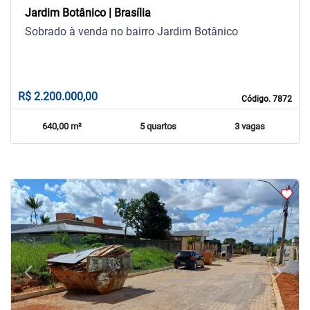
Jardim Botânico | Brasília
Sobrado à venda no bairro Jardim Botânico
R$ 2.200.000,00
Código. 7872
640,00 m²
5 quartos
3 vagas
arrow_back_ios
arrow_forward_ios
Previous
Next