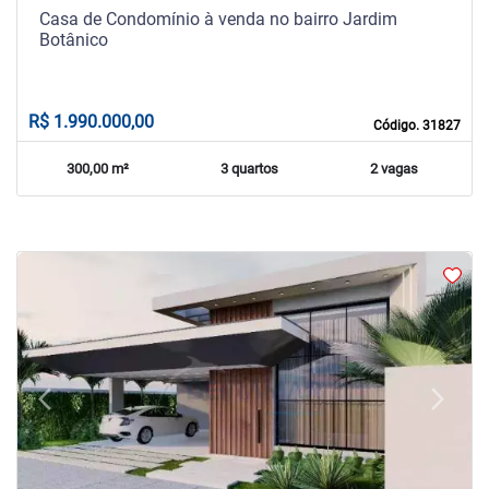
Casa de Condomínio à venda no bairro Jardim
Botânico
R$ 1.990.000,00
Código. 31827
300,00 m²
3 quartos
2 vagas
arrow_back_ios
arrow_forward_ios
Previous
Next