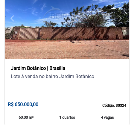
arrow_back_ios
arrow_forward_ios
Previous
Next
Jardim Botânico | Brasília
Lote à venda no bairro Jardim Botânico
R$ 650.000,00
Código. 30324
60,00 m²
1 quartos
4 vagas