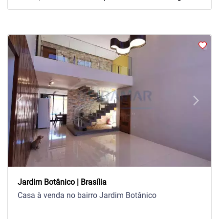
arrow_back_ios
arrow_forward_ios
Previous
Next
Jardim Botânico | Brasília
Casa à venda no bairro Jardim Botânico