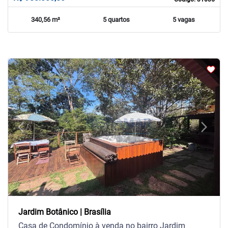
340,56 m²
5 quartos
5 vagas
arrow_back_ios
arrow_forward_ios
Previous
Next
Jardim Botânico | Brasília
Casa de Condomínio à venda no bairro Jardim