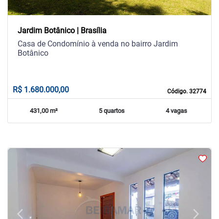
Jardim Botânico | Brasília
Casa de Condomínio à venda no bairro Jardim
Botânico
R$ 1.680.000,00
Código. 32774
431,00 m²
5 quartos
4 vagas
arrow_back_ios
arrow_forward_ios