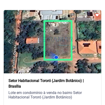
arrow_back_ios
arrow_forward_ios
Previous
Next
Setor Habitacional Tororó (Jardim Botânico) |
Brasília
Lote em condomínio à venda no bairro Setor
Habitacional Tororó (Jardim Botânico)