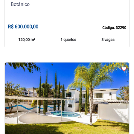
Botânico
R$ 600.000,00
Código. 32290
120,00 m²
1 quartos
3 vagas
arrow_back_ios
arrow_forward_ios
Previous
Next