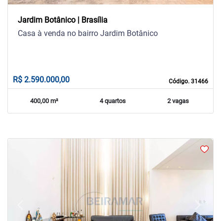
Jardim Botânico | Brasília
Casa à venda no bairro Jardim Botânico
R$ 2.590.000,00
Código. 31466
400,00 m²
4 quartos
2 vagas
arrow_back_ios
arrow_forward_ios
Previous
Next