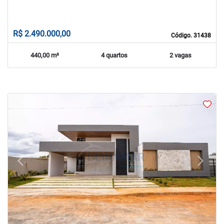
R$ 2.490.000,00
Código. 31438
440,00 m²
4 quartos
2 vagas
arrow_back_ios
arrow_forward_ios
Previous
Next