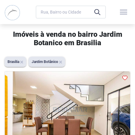
menu
Imóveis à venda no bairro Jardim
Botanico em Brasilia
Brasília
Jardim Botânico
arrow_back_ios
arrow_forward_ios
Previous
Next