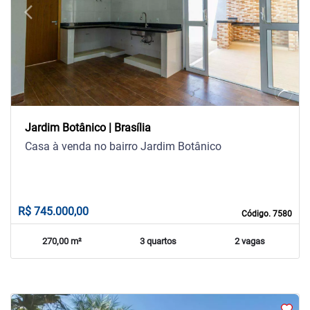
arrow_back_ios
arrow_forward_ios
Previous
Next
Jardim Botânico | Brasília
Casa à venda no bairro Jardim Botânico
R$ 745.000,00
Código. 7580
270,00 m²
3 quartos
2 vagas