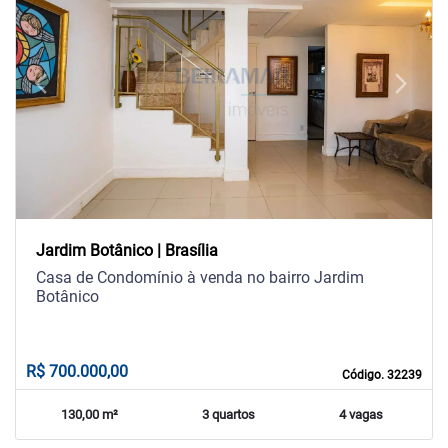
arrow_back_ios
arrow_forward_ios
Previous
Next
Jardim Botânico | Brasília
Casa de Condomínio à venda no bairro Jardim
Botânico
R$ 700.000,00
Código. 32239
130,00 m²
3 quartos
4 vagas