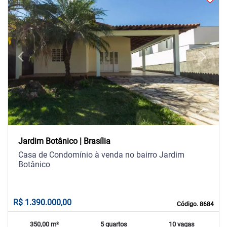
arrow_back_ios
arrow_forward_ios
Previous
Next
Jardim Botânico | Brasília
Casa de Condomínio à venda no bairro Jardim
Botânico
R$ 1.390.000,00
Código. 8684
350,00 m²
5 quartos
10 vagas