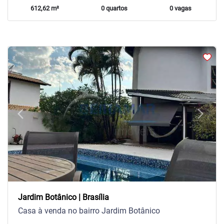
612,62 m²
0 quartos
0 vagas
arrow_back_ios
arrow_forward_ios
Previous
Next
Jardim Botânico | Brasília
Casa à venda no bairro Jardim Botânico