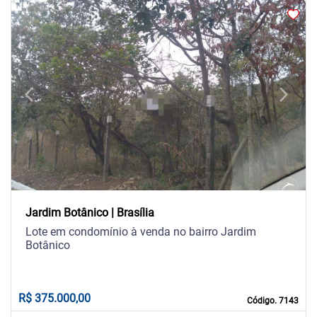
arrow_back_ios
arrow_forward_ios
Previous
Next
Jardim Botânico | Brasília
Lote em condomínio à venda no bairro Jardim
Botânico
R$ 375.000,00
Código. 7143