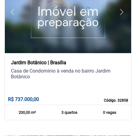
arrow_back_ios
arrow_forward_ios
Previous
Next
Jardim Botânico | Brasília
Casa de Condomínio à venda no bairro Jardim
Botânico
R$ 737.000,00
Código. 32858
200,00 m²
3 quartos
0 vagas