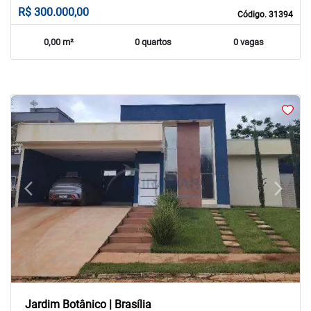
R$ 300.000,00
Código. 31394
0,00 m²
0 quartos
0 vagas
arrow_back_ios
arrow_forward_ios
Previous
Next
Jardim Botânico | Brasília