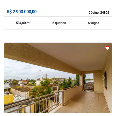
R$ 2.900.000,00
Código. 24802
534,00 m²
6 quartos
6 vagas
arrow_back_ios
arrow_forward_ios
Previous
Next