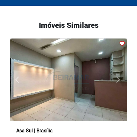
Imóveis Similares
arrow_back_ios
arrow_forward_ios
Previous
Next
Asa Sul | Brasília