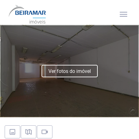
menu
Ver fotos do imóvel