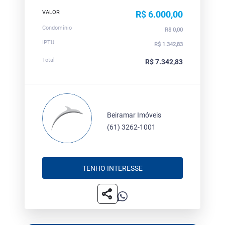
VALOR
R$ 6.000,00
Condomínio
R$ 0,00
IPTU
R$ 1.342,83
Total
R$ 7.342,83
Beiramar Imóveis
(61) 3262-1001
TENHO INTERESSE
share