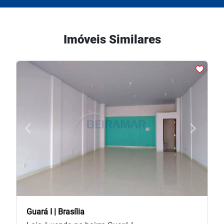
Imóveis Similares
arrow_back_ios
arrow_forward_ios
Previous
Next
Guará I | Brasília